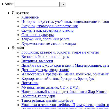
Поиск:
?
Искусство
Живопись
История искусства, учебники, энциклопедии и сло
Рисунок, гравюра и иллюстрация
Скульптура, керамика и стекло
Страны и культуры
Художники, сборники работ
Художественные стили и жанры
Дизайн
Брошюры, каталоги, буклеты, годовые отчеты
Визитки, бланки и конверты
Витрины, вывески
Дизайн газет, журналов и книг. Макетирование, сет
Дизайн одежды, мода, ткани
Иллюстрация, граффити, манга, комиксы, орнамен
Корпоративный стиль, брендинг, бренд бук
Логотипы
Музыкальный дизайн, СD и DVD
Национальный конкурс дизайна книги Жар-Книга
Постеры, календари
Типографика, дизайн шрифтов
Упаковка и этикетки, лейблы. Промоушен-дизайн,