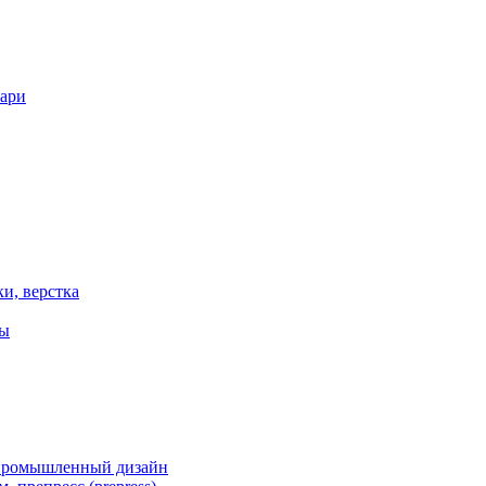
вари
ки, верстка
ты
 промышленный дизайн