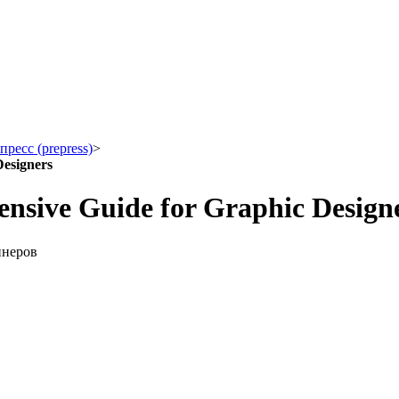
ресс (prepress)
>
esigners
sive Guide for Graphic Design
йнеров