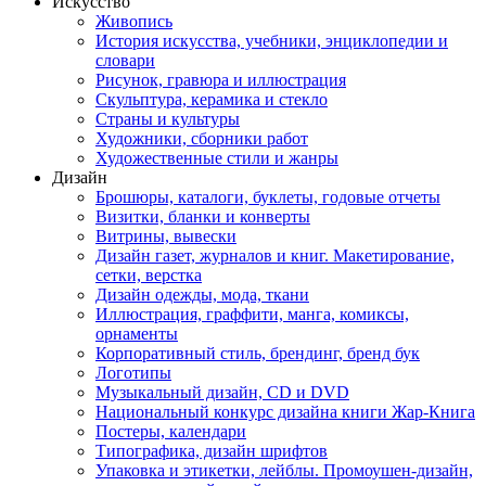
Искусство
Живопись
История искусства, учебники, энциклопедии и
словари
Рисунок, гравюра и иллюстрация
Скульптура, керамика и стекло
Страны и культуры
Художники, сборники работ
Художественные стили и жанры
Дизайн
Брошюры, каталоги, буклеты, годовые отчеты
Визитки, бланки и конверты
Витрины, вывески
Дизайн газет, журналов и книг. Макетирование,
сетки, верстка
Дизайн одежды, мода, ткани
Иллюстрация, граффити, манга, комиксы,
орнаменты
Корпоративный стиль, брендинг, бренд бук
Логотипы
Музыкальный дизайн, СD и DVD
Национальный конкурс дизайна книги Жар-Книга
Постеры, календари
Типографика, дизайн шрифтов
Упаковка и этикетки, лейблы. Промоушен-дизайн,