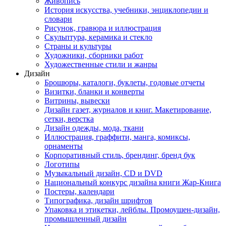
Живопись
История искусства, учебники, энциклопедии и
словари
Рисунок, гравюра и иллюстрация
Скульптура, керамика и стекло
Страны и культуры
Художники, сборники работ
Художественные стили и жанры
Дизайн
Брошюры, каталоги, буклеты, годовые отчеты
Визитки, бланки и конверты
Витрины, вывески
Дизайн газет, журналов и книг. Макетирование,
сетки, верстка
Дизайн одежды, мода, ткани
Иллюстрация, граффити, манга, комиксы,
орнаменты
Корпоративный стиль, брендинг, бренд бук
Логотипы
Музыкальный дизайн, СD и DVD
Национальный конкурс дизайна книги Жар-Книга
Постеры, календари
Типографика, дизайн шрифтов
Упаковка и этикетки, лейблы. Промоушен-дизайн,
промышленный дизайн