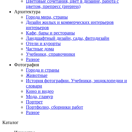
Цветовые сочетания, цвет в дизайне, работа с
цветом, препресс (prepress)
Архитектура
Города мира, страны
Дизайн жилых и коммерческих интерьеров
интерьеров
Кафе, бары и рестораны
Ландшафтный дизайн, сады, фитодизайн
Отели и курорты
Частные дома
Учебники, справочники
Разное
Фотография
Города и страны
Животные
История фотографии. Учебники, энциклопедии и
словари
Кино и видео
Мода, гламур
Портрет
Портфолио, сборники работ
Разное
Каталог