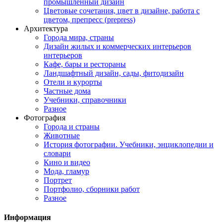
промышленный дизайн
Цветовые сочетания, цвет в дизайне, работа с
цветом, препресс (prepress)
Архитектура
Города мира, страны
Дизайн жилых и коммерческих интерьеров
интерьеров
Кафе, бары и рестораны
Ландшафтный дизайн, сады, фитодизайн
Отели и курорты
Частные дома
Учебники, справочники
Разное
Фотография
Города и страны
Животные
История фотографии. Учебники, энциклопедии и
словари
Кино и видео
Мода, гламур
Портрет
Портфолио, сборники работ
Разное
Информация