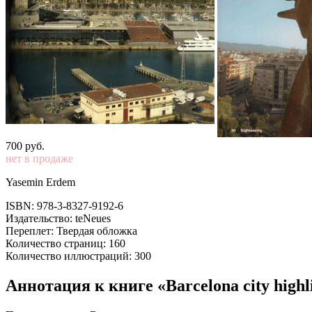
700
p
уб.
нет в продаже
Yasemin Erdem
ISBN: 978-3-8327-9192-6
Издательство: teNeues
Переплет: Твердая обложка
Количество страниц: 160
Количество иллюстраций: 300
Аннотация к книге «Barcelona city highl