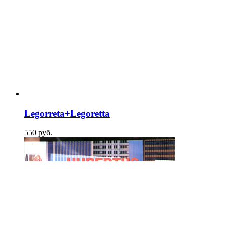
Legorreta+Legoretta
550
p
уб.