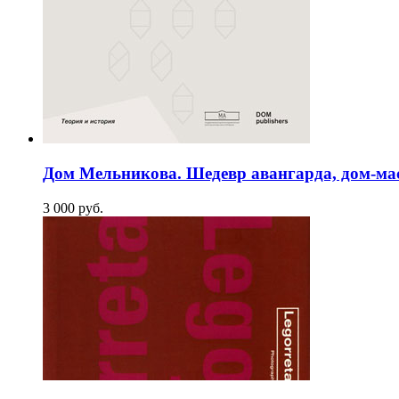
Дом Мельникова. Шедевр авангарда, дом-ма
3 000
p
уб.