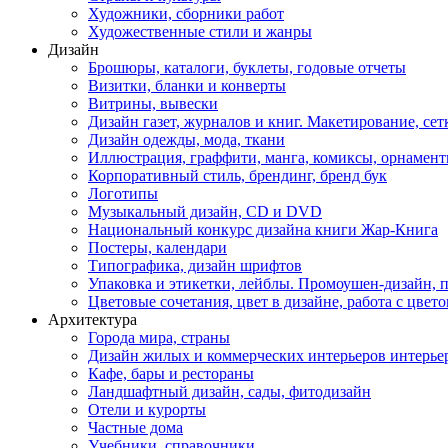
Художники, сборники работ
Художественные стили и жанры
Дизайн
Брошюры, каталоги, буклеты, годовые отчеты
Визитки, бланки и конверты
Витрины, вывески
Дизайн газет, журналов и книг. Макетирование, сет
Дизайн одежды, мода, ткани
Иллюстрация, граффити, манга, комиксы, орнамен
Корпоративный стиль, брендинг, бренд бук
Логотипы
Музыкальный дизайн, СD и DVD
Национальный конкурс дизайна книги Жар-Книга
Постеры, календари
Типографика, дизайн шрифтов
Упаковка и этикетки, лейблы. Промоушен-дизайн,
Цветовые сочетания, цвет в дизайне, работа с цветом
Архитектура
Города мира, страны
Дизайн жилых и коммерческих интерьеров интерье
Кафе, бары и рестораны
Ландшафтный дизайн, сады, фитодизайн
Отели и курорты
Частные дома
Учебники, справочники