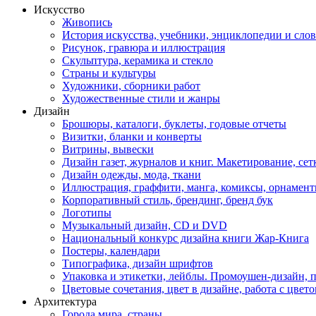
Искусство
Живопись
История искусства, учебники, энциклопедии и сло
Рисунок, гравюра и иллюстрация
Скульптура, керамика и стекло
Страны и культуры
Художники, сборники работ
Художественные стили и жанры
Дизайн
Брошюры, каталоги, буклеты, годовые отчеты
Визитки, бланки и конверты
Витрины, вывески
Дизайн газет, журналов и книг. Макетирование, сет
Дизайн одежды, мода, ткани
Иллюстрация, граффити, манга, комиксы, орнамен
Корпоративный стиль, брендинг, бренд бук
Логотипы
Музыкальный дизайн, СD и DVD
Национальный конкурс дизайна книги Жар-Книга
Постеры, календари
Типографика, дизайн шрифтов
Упаковка и этикетки, лейблы. Промоушен-дизайн,
Цветовые сочетания, цвет в дизайне, работа с цветом
Архитектура
Города мира, страны