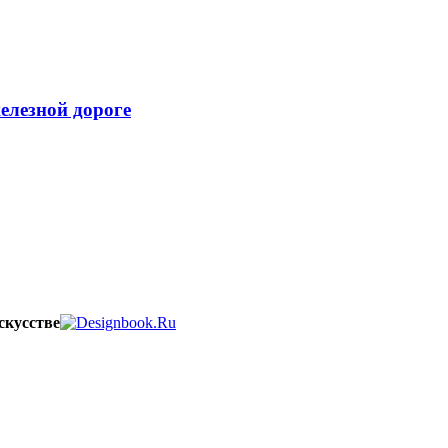
елезной дороге
скусстве