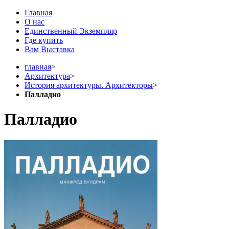
Главная
О нас
Единственный Экземпляр
Где купить
Вам Выставка
главная
>
Архитектура
>
История архитектуры. Архитекторы
>
Палладио
Палладио