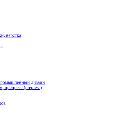
ки, верстка
ты
 промышленный дизайн
, препресс (prepress)
ров