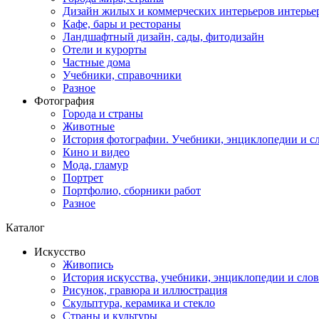
Дизайн жилых и коммерческих интерьеров интерье
Кафе, бары и рестораны
Ландшафтный дизайн, сады, фитодизайн
Отели и курорты
Частные дома
Учебники, справочники
Разное
Фотография
Города и страны
Животные
История фотографии. Учебники, энциклопедии и с
Кино и видео
Мода, гламур
Портрет
Портфолио, сборники работ
Разное
Каталог
Искусство
Живопись
История искусства, учебники, энциклопедии и сло
Рисунок, гравюра и иллюстрация
Скульптура, керамика и стекло
Страны и культуры