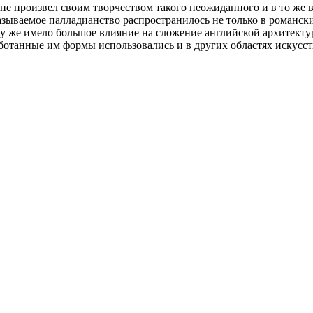
не произвел своим творчеством такого неожиданного и в то же 
зываемое палладианство распространилось не только в романски
му же имело большое влияние на сложение английской архитектур
ботанные им формы использовались и в других областях искусст