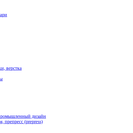
вари
ки, верстка
ты
 промышленный дизайн
, препресс (prepress)