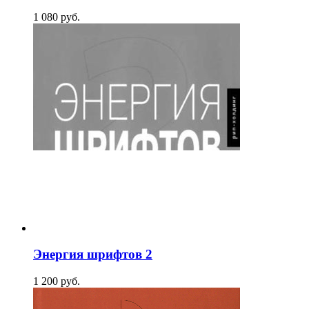
1 080
p
уб.
Энергия шрифтов 2
1 200
p
уб.