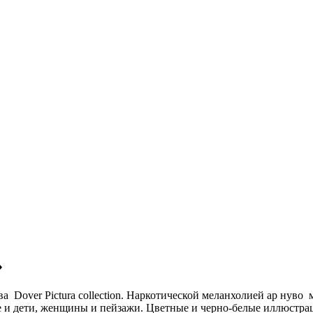
»
ва Dover Pictura collection. Наркотической меланхолией ар нув
 и дети, женщины и пейзажи. Цветные и черно-белые иллюстра