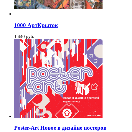
1000 АртКрыток
1 440
p
уб.
Poster-Art Новое в дизайне постеров