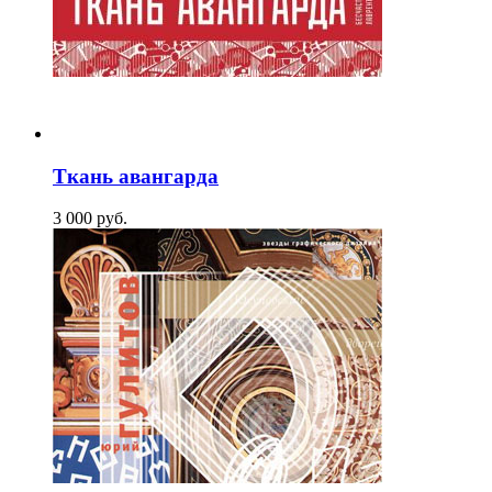
Ткань авангарда
3 000
p
уб.