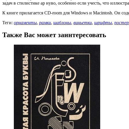
задач в стилистике ар нуво, особенно если учесть, что иллюст
К книге прилагается CD-room для Windows и Macintosh. Он соде
Теги:
орнаменты
,
рамки
,
шаблоны
,
виньетки
,
шрифты
,
посте
Также Вас может заинтересовать