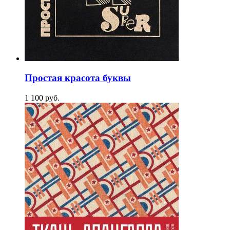
Простая красота буквы
1 100
p
уб.