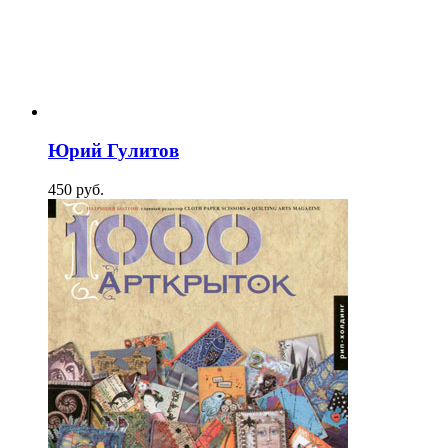
Юрий Гулитов
450
p
уб.