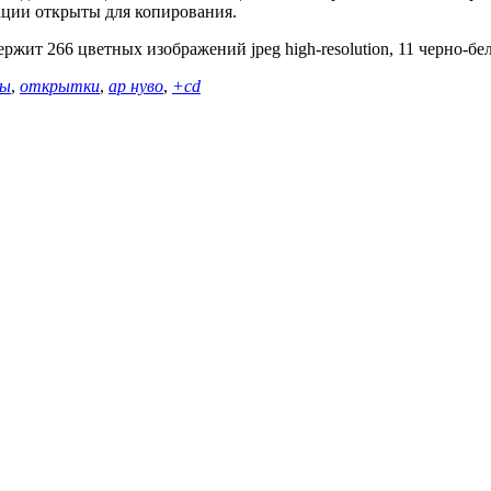
рации открыты для копирования.
ржит 266 цветных изображений jpeg high-resolution, 11 черно-бе
ры
,
открытки
,
ар нуво
,
+cd