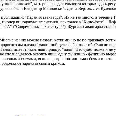
руппой "киноков", материалы о деятельности которых здесь рег
журнала были Владимир Маяковский, Дзига Вертов, Лев Кулешов
бликаций: "Издания авангарда". Их не так много, в течение 192
, пионер кинодокументалистики, печатался в "Кино-фоте", "Леф
а "СА" ("Современная архитектура"). Журналы авангарда стали 
Многие из них можно назвать четкими, но не по признаку логиче
ь дорогого им идеала "машинной целесообразности". Судя по вн
Ганом, имеет пикантный привкус "дада". Это будет позже и не у 
 же сполна удалось освоить лишь одну функцию - функцию выраз
новочными схемами, всякого рода спонтанными сбоями и неточ
продолжают заражать своим криком.