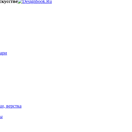
скусстве
вари
ки, верстка
ты