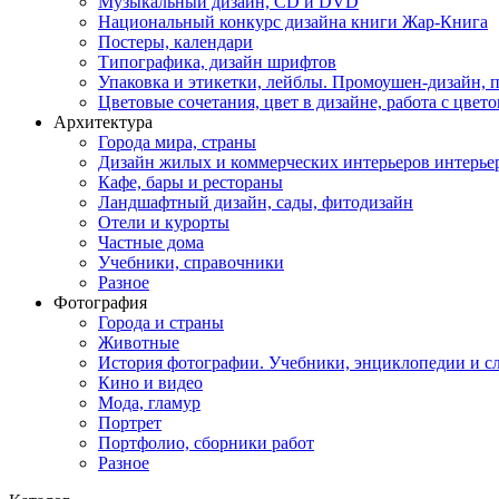
Музыкальный дизайн, СD и DVD
Национальный конкурс дизайна книги Жар-Книга
Постеры, календари
Типографика, дизайн шрифтов
Упаковка и этикетки, лейблы. Промоушен-дизайн,
Цветовые сочетания, цвет в дизайне, работа с цветом
Архитектура
Города мира, страны
Дизайн жилых и коммерческих интерьеров интерье
Кафе, бары и рестораны
Ландшафтный дизайн, сады, фитодизайн
Отели и курорты
Частные дома
Учебники, справочники
Разное
Фотография
Города и страны
Животные
История фотографии. Учебники, энциклопедии и с
Кино и видео
Мода, гламур
Портрет
Портфолио, сборники работ
Разное