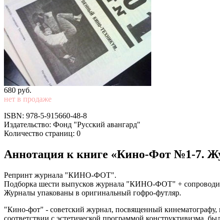
680
p
уб.
нет в продаже
ISBN: 978-5-915660-48-8
Издательство: Фонд "Русский авангард"
Количество страниц: 0
Аннотация к книге «Кино-Фот №1-7. Ж
Репринт журнала "КИНО-ФОТ".
Подборка шести выпусков журнала "КИНО-ФОТ" + сопроводит
Журналы упакованы в оригинальный гофро-футляр.
"Кино-фот" - советский журнал, посвященный кинематографу, 
соответствии с эстетической программой конструктивизма, бы