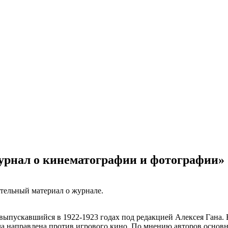
урнал о кинематографии и фотографии»
ельный материал о журнале.
выпускавшийся в 1922-1923 годах под редакцией Алексея Гана.
ла направлена против игрового кино. По мнению авторов основ