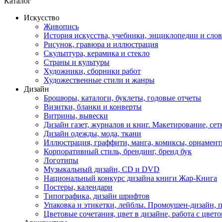
Каталог
Искусство
Живопись
История искусства, учебники, энциклопедии и сло
Рисунок, гравюра и иллюстрация
Скульптура, керамика и стекло
Страны и культуры
Художники, сборники работ
Художественные стили и жанры
Дизайн
Брошюры, каталоги, буклеты, годовые отчеты
Визитки, бланки и конверты
Витрины, вывески
Дизайн газет, журналов и книг. Макетирование, сет
Дизайн одежды, мода, ткани
Иллюстрация, граффити, манга, комиксы, орнамен
Корпоративный стиль, брендинг, бренд бук
Логотипы
Музыкальный дизайн, СD и DVD
Национальный конкурс дизайна книги Жар-Книга
Постеры, календари
Типографика, дизайн шрифтов
Упаковка и этикетки, лейблы. Промоушен-дизайн,
Цветовые сочетания, цвет в дизайне, работа с цветом