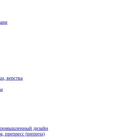
вари
ки, верстка
ты
 промышленный дизайн
, препресс (prepress)