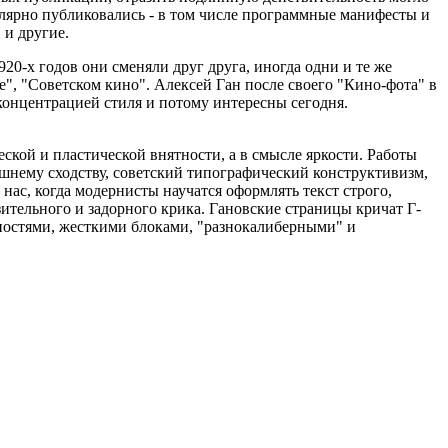
улярно публиковались - в том числе программные манифесты и
 и другие.
0-х годов они сменяли друг друга, иногда одни и те же
е", "Советском кино". Алексей Ган после своего "Кино-фота" в
концентрацией стиля и потому интересны сегодня.
ской и пластической внятности, а в смысле яркости. Работы
ешнему сходству, советский типографический конструктивизм,
нас, когда модернисты научатся оформлять текст строго,
ительного и задорного крика. Гановские страницы кричат Г-
ностями, жесткими блоками, "разнокалиберными" и