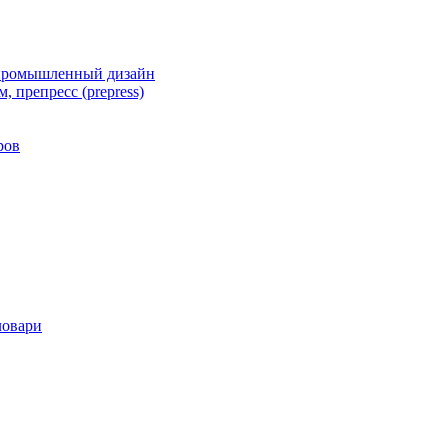
 промышленный дизайн
, препресс (prepress)
ров
ловари