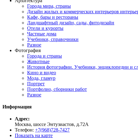
Архитектура
Города мира, страны
Дизайн жилых и коммерческих интерьеров интерье
Кафе, бары и рестораны
Ландшафтный дизайн, сады, фитодизайн
Отели и курорты
Частные дома
Учебники, справочники
Разное
Фотография
Города и страны
Животные
История фотографии. Учебники, энциклопедии и с
Кино и видео
Мода, гламур
Портрет
Портфолио, сборники работ
Разное
Информация
Адрес:
Москва, шоссе Энтузиастов, д.72А
Телефон:
+7(968)728-7427
Показать на карте