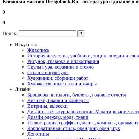
Книжный магазин Designbook.Ru - литература о дизайне и и
0
0
Поиск:
?
Искусство
Живопись
История искусства, учебники, энциклопедии и сло
Рисунок, гравюра и иллюстрация
Скульптура, керамика и стекло
Страны и культуры
Художники, сборники работ
Художественные стили и жанры
Дизайн
Брошюры, каталоги, буклеты, годовые отчеты
Визитки, бланки и конверты
Витрины, вывески
Дизайн газет, журналов и книг. Макетирование, сет
Дизайн одежды, мода, ткани
Иллюстрация, граффити, манга, комиксы, орнамен
Корпоративный стиль, брендинг, бренд бук
Логотипы