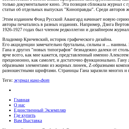
только документальное кино. Эта позиция сближала журнал с г
статьи об отдельных выпусках "Киноправды". Среди авторов 
Этим изданием Фонд Русский Авангард начинает новую серию пу
авторы печатались в разных изданиях. Например, Дзига Вертов
1926-1927 годах был членом редколлегии и дизайнером журнал
Владимир Кричевский, историк графического дизайна.
Его акциденции замечательно брутальны, сильны и ... наивны. 
Гана и других "новых типографов" безнадежно далеки от стол
ярче всего, как мне кажется, представленный именно Алексеем 
прециоионно, как самолет, и достаточно функционально. Гану
образными элементами из жирных линеек, Z-образными компо
разношестными шрифтами. Страницы Гана заразили многих и 
Теги:
журнал кино-фот
Главная
О нас
Единственный Экземпляр
Где купить
Вам Выставка