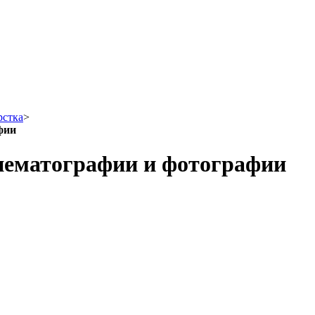
рстка
>
фии
нематографии и фотографии