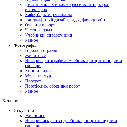
Дизайн жилых и коммерческих интерьеров
интерьеров
Кафе, бары и рестораны
Ландшафтный дизайн, сады, фитодизайн
Отели и курорты
Частные дома
Учебники, справочники
Разное
Фотография
Города и страны
Животные
История фотографии. Учебники, энциклопедии и
словари
Кино и видео
Мода, гламур
Портрет
Портфолио, сборники работ
Разное
Каталог
Искусство
Живопись
История искусства, учебники, энциклопедии и
словари