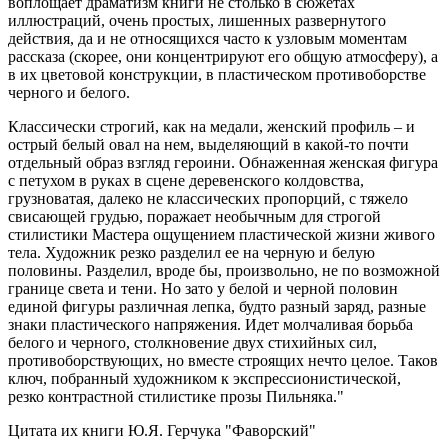
воплощает драматизм книги не столько в сюжетах
иллюстраций, очень простых, лишенных развернутого
действия, да и не относящихся часто к узловым моментам
рассказа (скорее, они концентрируют его общую атмосферу), а
в их цветовой конструкции, в пластическом противоборстве
черного и белого.
Классически строгий, как на медали, женский профиль – и
острый белый овал на нем, выделяющий в какой-то почти
отдельный образ взгляд героини. Обнаженная женская фигура
с петухом в руках в сцене деревенского колдовства,
грузноватая, далеко не классических пропорций, с тяжело
свисающей грудью, поражает необычным для строгой
стилистики Мастера ощущением пластической жизни живого
тела. Художник резко разделил ее на черную и белую
половины. Разделил, вроде бы, произвольно, не по возможной
границе света и тени. Но зато у белой и черной половин
единой фигуры различная лепка, будто разный заряд, разные
знаки пластического напряжения. Идет молчаливая борьба
белого и черного, столкновение двух стихийных сил,
противоборствующих, но вместе строящих нечто целое. Таков
ключ, побранный художником к экспрессионистической,
резко контрастной стилистике прозы Пильняка."
Цитата их книги Ю.Я. Герчука "Фаворский"