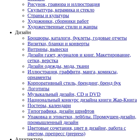
Рисунок, гравюра и иллюстрация
Скульптура, керамика и стекло
Страны и культуры
Художники, сборники работ
Художественные стили и жанры
Дизайн
Брошюры, каталоги, буклеты, годовые отчеты
Визитки, бланки и конверты
Витрины, вывески
Дизайн газет, журналов и книг. Макетирование,
сетки, верстка
Дизайн одежды, мода, ткани
Иллюстрация, граффити, манга, комиксы,
орнаменты
Корпоративный стиль, брендинг, бренд бук
Логотипы
Музыкальный дизайн, СD и DVD
Национальный конкурс дизайна книги Жар-Книга
Постеры, календари
Типографика, дизайн шрифтов
Упаковка и этикетки, лейблы. Промоушен-дизайн,
промышленный дизайн
Цветовые сочетания, цвет в дизайне, работа с
цветом, препресс (prepress)
Архитектура