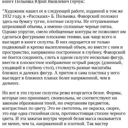
книге Пельняка Юрий Яковлевич Герчук:
"Художник нашел ее в следующей работе, изданной в том же
1932 году, в «Рассказах» Б. Пильняка. Фаворский положил
здесь на бумагу тугие, плотные силуэты. Не оттушеванные
штриховкой объемы, а именно сплошные черные пятна.
Однако упругие, смело обобщенные контуры не позволяют им
сделаться фигурными плоскими тенями, как чаще всего и
выглядят в книге силуэты. В них ощущается не только
подвижный и крепко вылепленный объем, но вместе с ним и
пространство, напряженно построенное в глубину. Фаворский
не боится соединить, слить в одном силуэте несколько фигур,
ввести в плоскостное изображение острый ракурс (длинный,
уходящий в глубину стол), столкнуть разные масштабы
близких и далеких фигур. А притом и сама пластика у него
выглядит в ближних планах более напряженной, чем в
дальних.
Но вот в эти глухие силуэты резко вторгается белое. Формы,
которые оно принимает, своевольны, не соответствуют ни
законам образования теней, ни очертаниям предметов,
контрастных по цвету. Это не светотень, не окраска, скорее,
это еще одна стихийная сила, противостоящая стихии черного
цвета. И эта зажатая внутри черной белая масса оказывается
не менее, чем та, напряженной и плотной. Так мастер