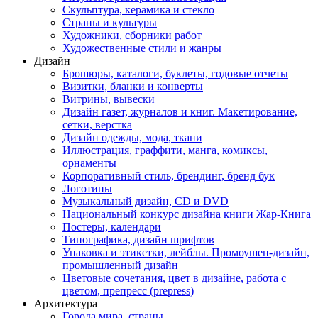
Скульптура, керамика и стекло
Страны и культуры
Художники, сборники работ
Художественные стили и жанры
Дизайн
Брошюры, каталоги, буклеты, годовые отчеты
Визитки, бланки и конверты
Витрины, вывески
Дизайн газет, журналов и книг. Макетирование,
сетки, верстка
Дизайн одежды, мода, ткани
Иллюстрация, граффити, манга, комиксы,
орнаменты
Корпоративный стиль, брендинг, бренд бук
Логотипы
Музыкальный дизайн, СD и DVD
Национальный конкурс дизайна книги Жар-Книга
Постеры, календари
Типографика, дизайн шрифтов
Упаковка и этикетки, лейблы. Промоушен-дизайн,
промышленный дизайн
Цветовые сочетания, цвет в дизайне, работа с
цветом, препресс (prepress)
Архитектура
Города мира, страны