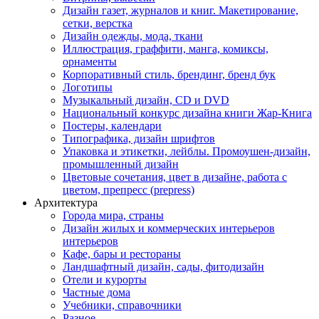
Дизайн газет, журналов и книг. Макетирование,
сетки, верстка
Дизайн одежды, мода, ткани
Иллюстрация, граффити, манга, комиксы,
орнаменты
Корпоративный стиль, брендинг, бренд бук
Логотипы
Музыкальный дизайн, СD и DVD
Национальный конкурс дизайна книги Жар-Книга
Постеры, календари
Типографика, дизайн шрифтов
Упаковка и этикетки, лейблы. Промоушен-дизайн,
промышленный дизайн
Цветовые сочетания, цвет в дизайне, работа с
цветом, препресс (prepress)
Архитектура
Города мира, страны
Дизайн жилых и коммерческих интерьеров
интерьеров
Кафе, бары и рестораны
Ландшафтный дизайн, сады, фитодизайн
Отели и курорты
Частные дома
Учебники, справочники
Разное