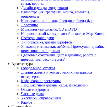
сетки, верстка
Дизайн одежды, мода, ткани
Иллюстрация, граффити, манга, комиксы,
орнаменты
Корпоративный стиль, брендинг, бренд бук
Логотипы
Музыкальный дизайн, СD и DVD
Национальный конкурс дизайна книги Жар-Книга
Постеры, календари
Типографика, дизайн шрифтов
Упаковка и этикетки, лейблы. Промоушен-дизайн,
промышленный дизайн
Цветовые сочетания, цвет в дизайне, работа с
цветом, препресс (prepress)
Архитектура
Города мира, страны
Дизайн жилых и коммерческих интерьеров
интерьеров
Кафе, бары и рестораны
Ландшафтный дизайн, сады, фитодизайн
Отели и курорты
Частные дома
Учебники, справочники
Разное
Фотография