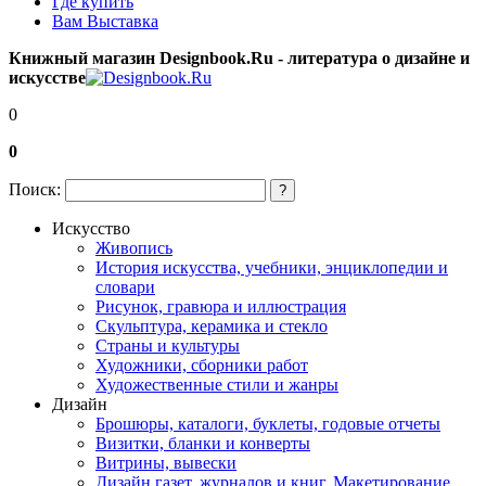
Где купить
Вам Выставка
Книжный магазин Designbook.Ru - литература о дизайне и
искусстве
0
0
Поиск:
?
Искусство
Живопись
История искусства, учебники, энциклопедии и
словари
Рисунок, гравюра и иллюстрация
Скульптура, керамика и стекло
Страны и культуры
Художники, сборники работ
Художественные стили и жанры
Дизайн
Брошюры, каталоги, буклеты, годовые отчеты
Визитки, бланки и конверты
Витрины, вывески
Дизайн газет, журналов и книг. Макетирование,