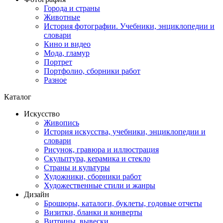
Города и страны
Животные
История фотографии. Учебники, энциклопедии и
словари
Кино и видео
Мода, гламур
Портрет
Портфолио, сборники работ
Разное
Каталог
Искусство
Живопись
История искусства, учебники, энциклопедии и
словари
Рисунок, гравюра и иллюстрация
Скульптура, керамика и стекло
Страны и культуры
Художники, сборники работ
Художественные стили и жанры
Дизайн
Брошюры, каталоги, буклеты, годовые отчеты
Визитки, бланки и конверты
Витрины, вывески