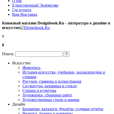
О нас
Единственный Экземпляр
Где купить
Вам Выставка
Книжный магазин Designbook.Ru - литература о дизайне и
искусстве
0
0
Поиск:
?
Искусство
Живопись
История искусства, учебники, энциклопедии и
словари
Рисунок, гравюра и иллюстрация
Скульптура, керамика и стекло
Страны и культуры
Художники, сборники работ
Художественные стили и жанры
Дизайн
Брошюры, каталоги, буклеты, годовые отчеты
Визитки, бланки и конверты