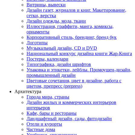
Витрины, вывески
Дизайн газет, журналов и книг. Макетирование,
сетки, верстка
Дизайн одежды, мода, ткани
Иллюстрация, граффити, манга, комиксы,
орнаменты
Корпоративный стиль, брендинг, бренд бук
Логотипы
Музыкальный дизайн, СD и DVD
Национальный конкурс дизайна книги Жар-Книга
Постеры, календари
Типографика, дизайн шрифтов
Упаковка и этикетки, лейблы. Промоушен-дизайн,
промышленный дизайн
Цветовые сочетания, цвет в дизайне, работа с
цветом, препресс (prepress)
Архитектура
Города мира, страны
Дизайн жилых и коммерческих интерьеров
интерьеров
Кафе, бары и рестораны
Ландшафтный дизайн, сады, фитодизайн
Отели и курорты
Частные дома
Учебники, справочники