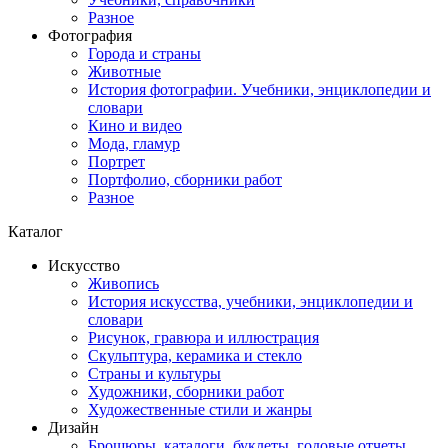
Разное
Фотография
Города и страны
Животные
История фотографии. Учебники, энциклопедии и
словари
Кино и видео
Мода, гламур
Портрет
Портфолио, сборники работ
Разное
Каталог
Искусство
Живопись
История искусства, учебники, энциклопедии и
словари
Рисунок, гравюра и иллюстрация
Скульптура, керамика и стекло
Страны и культуры
Художники, сборники работ
Художественные стили и жанры
Дизайн
Брошюры, каталоги, буклеты, годовые отчеты