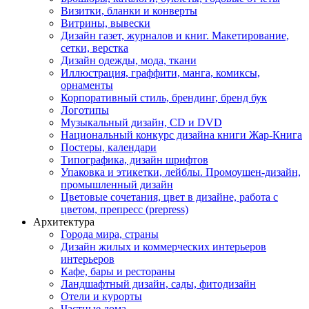
Визитки, бланки и конверты
Витрины, вывески
Дизайн газет, журналов и книг. Макетирование,
сетки, верстка
Дизайн одежды, мода, ткани
Иллюстрация, граффити, манга, комиксы,
орнаменты
Корпоративный стиль, брендинг, бренд бук
Логотипы
Музыкальный дизайн, СD и DVD
Национальный конкурс дизайна книги Жар-Книга
Постеры, календари
Типографика, дизайн шрифтов
Упаковка и этикетки, лейблы. Промоушен-дизайн,
промышленный дизайн
Цветовые сочетания, цвет в дизайне, работа с
цветом, препресс (prepress)
Архитектура
Города мира, страны
Дизайн жилых и коммерческих интерьеров
интерьеров
Кафе, бары и рестораны
Ландшафтный дизайн, сады, фитодизайн
Отели и курорты
Частные дома