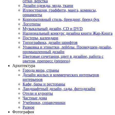
сетки, верстка
Дизайн одежды, мода, ткани
Иллюстрация, граффити, манга, комиксы,
орнаменты
Корпоративный стиль, брендинг, бренд бук
Логотипы
Музыкальный дизайн, СD и DVD
Национальный конкурс дизайна книги Жар-Книга
Постеры, календари
Типографика, дизайн шрифтов
Упаковка и этикетки, лейблы. Промоушен-дизайн,
промышленный дизайн
Цветовые сочетания, цвет в дизайне, работа с
цветом, препресс (prepress)
Архитектура
Города мира, страны
Дизайн жилых и коммерческих интерьеров
интерьеров
Кафе, бары и рестораны
Ландшафтный дизайн, сады, фитодизайн
Отели и курорты
Частные дома
Учебники, справочники
Разное
Фотография