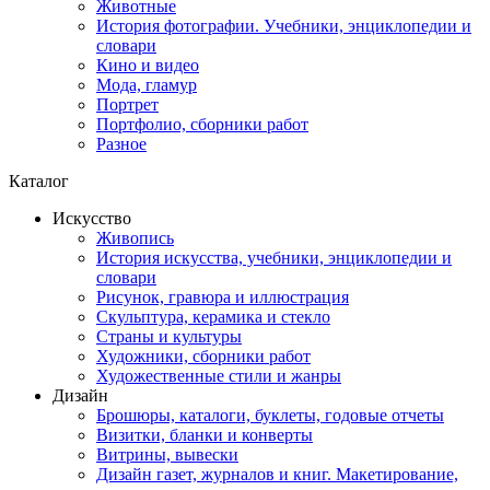
Животные
История фотографии. Учебники, энциклопедии и
словари
Кино и видео
Мода, гламур
Портрет
Портфолио, сборники работ
Разное
Каталог
Искусство
Живопись
История искусства, учебники, энциклопедии и
словари
Рисунок, гравюра и иллюстрация
Скульптура, керамика и стекло
Страны и культуры
Художники, сборники работ
Художественные стили и жанры
Дизайн
Брошюры, каталоги, буклеты, годовые отчеты
Визитки, бланки и конверты
Витрины, вывески
Дизайн газет, журналов и книг. Макетирование,