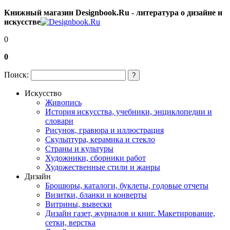
Книжный магазин Designbook.Ru - литература о дизайне и
искусстве
0
0
Поиск:
?
Искусство
Живопись
История искусства, учебники, энциклопедии и
словари
Рисунок, гравюра и иллюстрация
Скульптура, керамика и стекло
Страны и культуры
Художники, сборники работ
Художественные стили и жанры
Дизайн
Брошюры, каталоги, буклеты, годовые отчеты
Визитки, бланки и конверты
Витрины, вывески
Дизайн газет, журналов и книг. Макетирование,
сетки, верстка