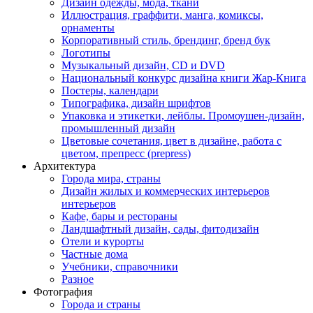
Дизайн одежды, мода, ткани
Иллюстрация, граффити, манга, комиксы,
орнаменты
Корпоративный стиль, брендинг, бренд бук
Логотипы
Музыкальный дизайн, СD и DVD
Национальный конкурс дизайна книги Жар-Книга
Постеры, календари
Типографика, дизайн шрифтов
Упаковка и этикетки, лейблы. Промоушен-дизайн,
промышленный дизайн
Цветовые сочетания, цвет в дизайне, работа с
цветом, препресс (prepress)
Архитектура
Города мира, страны
Дизайн жилых и коммерческих интерьеров
интерьеров
Кафе, бары и рестораны
Ландшафтный дизайн, сады, фитодизайн
Отели и курорты
Частные дома
Учебники, справочники
Разное
Фотография
Города и страны