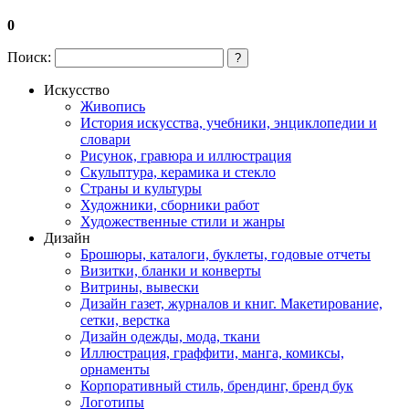
0
Поиск:
?
Искусство
Живопись
История искусства, учебники, энциклопедии и
словари
Рисунок, гравюра и иллюстрация
Скульптура, керамика и стекло
Страны и культуры
Художники, сборники работ
Художественные стили и жанры
Дизайн
Брошюры, каталоги, буклеты, годовые отчеты
Визитки, бланки и конверты
Витрины, вывески
Дизайн газет, журналов и книг. Макетирование,
сетки, верстка
Дизайн одежды, мода, ткани
Иллюстрация, граффити, манга, комиксы,
орнаменты
Корпоративный стиль, брендинг, бренд бук
Логотипы