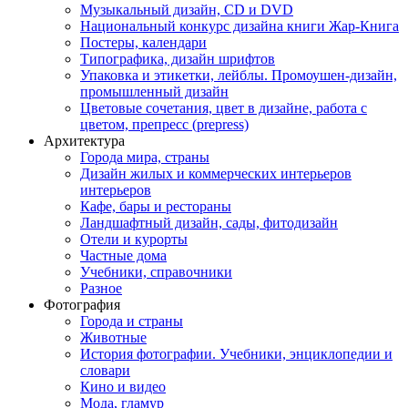
Музыкальный дизайн, СD и DVD
Национальный конкурс дизайна книги Жар-Книга
Постеры, календари
Типографика, дизайн шрифтов
Упаковка и этикетки, лейблы. Промоушен-дизайн,
промышленный дизайн
Цветовые сочетания, цвет в дизайне, работа с
цветом, препресс (prepress)
Архитектура
Города мира, страны
Дизайн жилых и коммерческих интерьеров
интерьеров
Кафе, бары и рестораны
Ландшафтный дизайн, сады, фитодизайн
Отели и курорты
Частные дома
Учебники, справочники
Разное
Фотография
Города и страны
Животные
История фотографии. Учебники, энциклопедии и
словари
Кино и видео
Мода, гламур