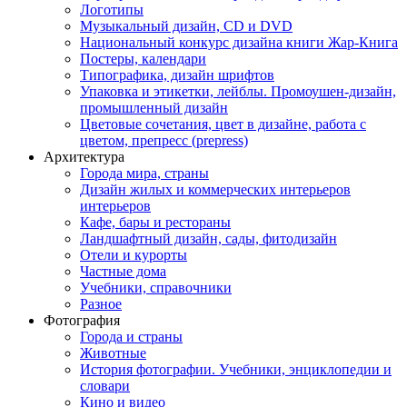
Логотипы
Музыкальный дизайн, СD и DVD
Национальный конкурс дизайна книги Жар-Книга
Постеры, календари
Типографика, дизайн шрифтов
Упаковка и этикетки, лейблы. Промоушен-дизайн,
промышленный дизайн
Цветовые сочетания, цвет в дизайне, работа с
цветом, препресс (prepress)
Архитектура
Города мира, страны
Дизайн жилых и коммерческих интерьеров
интерьеров
Кафе, бары и рестораны
Ландшафтный дизайн, сады, фитодизайн
Отели и курорты
Частные дома
Учебники, справочники
Разное
Фотография
Города и страны
Животные
История фотографии. Учебники, энциклопедии и
словари
Кино и видео