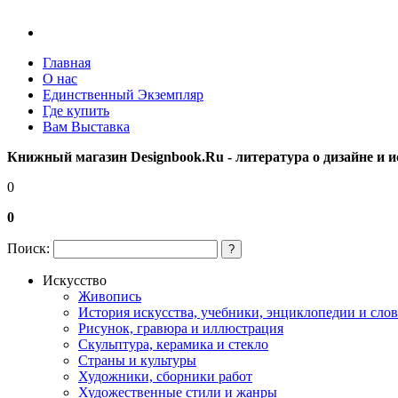
Главная
О нас
Единственный Экземпляр
Где купить
Вам Выставка
Книжный магазин Designbook.Ru - литература о дизайне и и
0
0
Поиск:
?
Искусство
Живопись
История искусства, учебники, энциклопедии и сло
Рисунок, гравюра и иллюстрация
Скульптура, керамика и стекло
Страны и культуры
Художники, сборники работ
Художественные стили и жанры