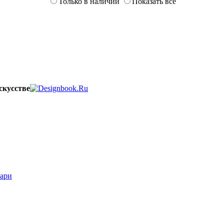
Только в наличии
Показать всё
скусстве
вари