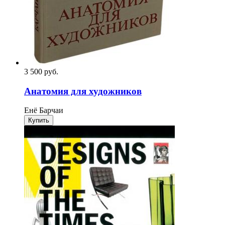
3 500
p
уб.
Анатомия для художников
Енё Барчаи
Купить