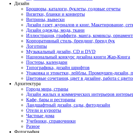
Дизайн
Брошюры, каталоги, буклеты, годовые отчеты
Визитки, бланки и конверты
Витрины, вывески
Дизайн газет, журналов и книг. Макетирование, сет
Дизайн одежды, мода, ткани
Иллюстрация, граффити, манга, комиксы, орнамен
Корпоративный стиль, брендинг, бренд бук
Логотипы
Музыкальный дизайн, СD и DVD
Национальный конкурс дизайна книги Жар-Книга
Постеры, календари
Типографика, дизайн шрифтов
Упаковка и этикетки, лейблы. Промоушен-дизайн,
Цветовые сочетания, цвет в дизайне, работа с цветом
Архитектура
Города мира, страны
Дизайн жилых и коммерческих интерьеров интерье
Кафе, бары и рестораны
Ландшафтный дизайн, сады, фитодизайн
Отели и курорты
Частные дома
Учебники, справочники
Разное
Фотография