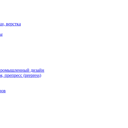
ки, верстка
ты
 промышленный дизайн
, препресс (prepress)
ров