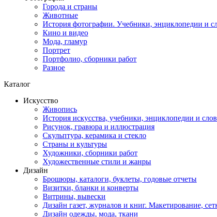
Города и страны
Животные
История фотографии. Учебники, энциклопедии и с
Кино и видео
Мода, гламур
Портрет
Портфолио, сборники работ
Разное
Каталог
Искусство
Живопись
История искусства, учебники, энциклопедии и сло
Рисунок, гравюра и иллюстрация
Скульптура, керамика и стекло
Страны и культуры
Художники, сборники работ
Художественные стили и жанры
Дизайн
Брошюры, каталоги, буклеты, годовые отчеты
Визитки, бланки и конверты
Витрины, вывески
Дизайн газет, журналов и книг. Макетирование, сет
Дизайн одежды, мода, ткани