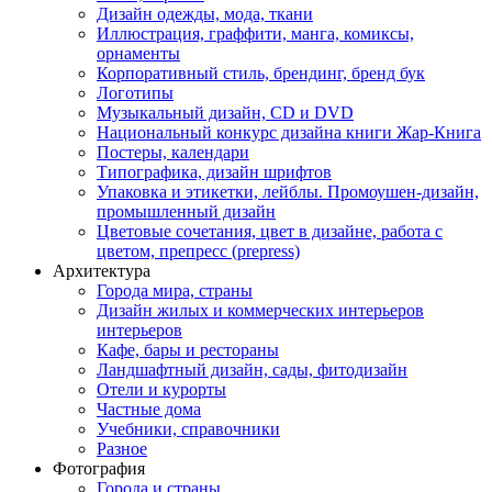
Дизайн одежды, мода, ткани
Иллюстрация, граффити, манга, комиксы,
орнаменты
Корпоративный стиль, брендинг, бренд бук
Логотипы
Музыкальный дизайн, СD и DVD
Национальный конкурс дизайна книги Жар-Книга
Постеры, календари
Типографика, дизайн шрифтов
Упаковка и этикетки, лейблы. Промоушен-дизайн,
промышленный дизайн
Цветовые сочетания, цвет в дизайне, работа с
цветом, препресс (prepress)
Архитектура
Города мира, страны
Дизайн жилых и коммерческих интерьеров
интерьеров
Кафе, бары и рестораны
Ландшафтный дизайн, сады, фитодизайн
Отели и курорты
Частные дома
Учебники, справочники
Разное
Фотография
Города и страны