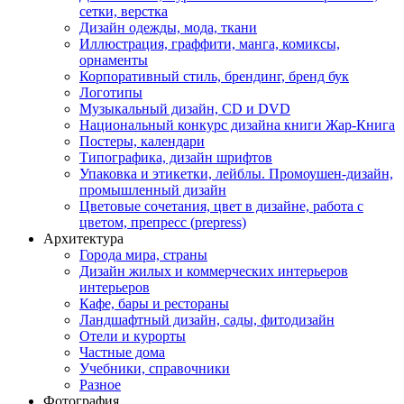
сетки, верстка
Дизайн одежды, мода, ткани
Иллюстрация, граффити, манга, комиксы,
орнаменты
Корпоративный стиль, брендинг, бренд бук
Логотипы
Музыкальный дизайн, СD и DVD
Национальный конкурс дизайна книги Жар-Книга
Постеры, календари
Типографика, дизайн шрифтов
Упаковка и этикетки, лейблы. Промоушен-дизайн,
промышленный дизайн
Цветовые сочетания, цвет в дизайне, работа с
цветом, препресс (prepress)
Архитектура
Города мира, страны
Дизайн жилых и коммерческих интерьеров
интерьеров
Кафе, бары и рестораны
Ландшафтный дизайн, сады, фитодизайн
Отели и курорты
Частные дома
Учебники, справочники
Разное
Фотография