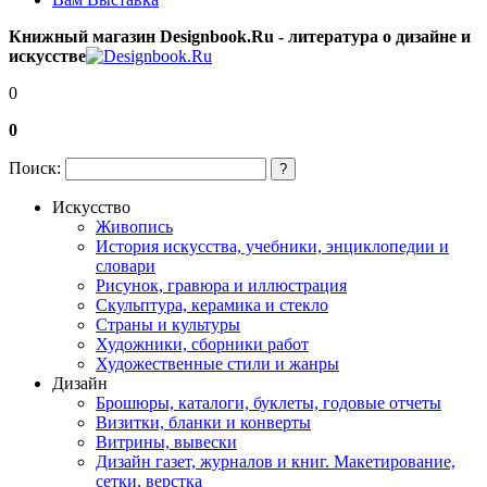
Книжный магазин Designbook.Ru - литература о дизайне и
искусстве
0
0
Поиск:
?
Искусство
Живопись
История искусства, учебники, энциклопедии и
словари
Рисунок, гравюра и иллюстрация
Скульптура, керамика и стекло
Страны и культуры
Художники, сборники работ
Художественные стили и жанры
Дизайн
Брошюры, каталоги, буклеты, годовые отчеты
Визитки, бланки и конверты
Витрины, вывески
Дизайн газет, журналов и книг. Макетирование,
сетки, верстка