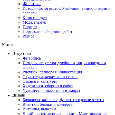
Животные
История фотографии. Учебники, энциклопедии и
словари
Кино и видео
Мода, гламур
Портрет
Портфолио, сборники работ
Разное
Каталог
Искусство
Живопись
История искусства, учебники, энциклопедии и
словари
Рисунок, гравюра и иллюстрация
Скульптура, керамика и стекло
Страны и культуры
Художники, сборники работ
Художественные стили и жанры
Дизайн
Брошюры, каталоги, буклеты, годовые отчеты
Визитки, бланки и конверты
Витрины, вывески
Дизайн газет, журналов и книг. Макетирование,