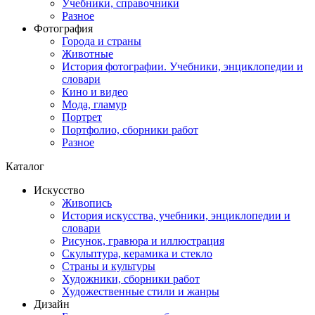
Учебники, справочники
Разное
Фотография
Города и страны
Животные
История фотографии. Учебники, энциклопедии и
словари
Кино и видео
Мода, гламур
Портрет
Портфолио, сборники работ
Разное
Каталог
Искусство
Живопись
История искусства, учебники, энциклопедии и
словари
Рисунок, гравюра и иллюстрация
Скульптура, керамика и стекло
Страны и культуры
Художники, сборники работ
Художественные стили и жанры
Дизайн