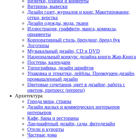
Визитки, бланки и конверты
Витрины, вывески
Дизайн газет, журналов и книг. Макетирование,
сетки, верстка
Дизайн одежды, мода, ткани
Иллюстрация, граффити, манга, комиксы,
орнаменты
Корпоративный стиль, брендинг, бренд бук
Логотипы
Музыкальный дизайн, СD и DVD
Национальный конкурс дизайна книги Жар-Книга
Постеры, календари
Типографика, дизайн шрифтов
Упаковка и этикетки, лейблы. Промоушен-дизайн,
промышленный дизайн
Цветовые сочетания, цвет в дизайне, работа с
цветом, препресс (prepress)
Архитектура
Города мира, страны
Дизайн жилых и коммерческих интерьеров
интерьеров
Кафе, бары и рестораны
Ландшафтный дизайн, сады, фитодизайн
Отели и курорты
Частные дома