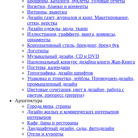
Брошюры, каталоги, буклеты, годовые отчеты
Визитки, бланки и конверты
Витрины, вывески
Дизайн газет, журналов и книг. Макетирование,
сетки, верстка
Дизайн одежды, мода, ткани
Иллюстрация, граффити, манга, комиксы,
орнаменты
Корпоративный стиль, брендинг, бренд бук
Логотипы
Музыкальный дизайн, СD и DVD
Национальный конкурс дизайна книги Жар-Книга
Постеры, календари
Типографика, дизайн шрифтов
Упаковка и этикетки, лейблы. Промоушен-дизайн,
промышленный дизайн
Цветовые сочетания, цвет в дизайне, работа с
цветом, препресс (prepress)
Архитектура
Города мира, страны
Дизайн жилых и коммерческих интерьеров
интерьеров
Кафе, бары и рестораны
Ландшафтный дизайн, сады, фитодизайн
Отели и курорты